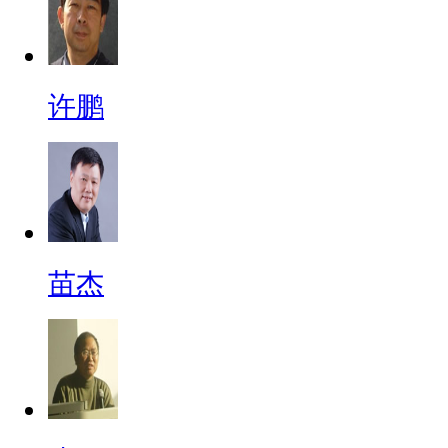
许鹏
苗杰