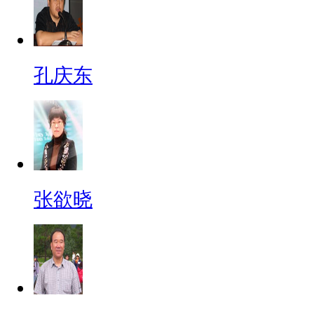
孔庆东
张欲晓