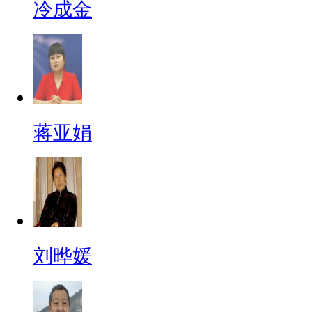
冷成金
蒋亚娟
刘晔媛