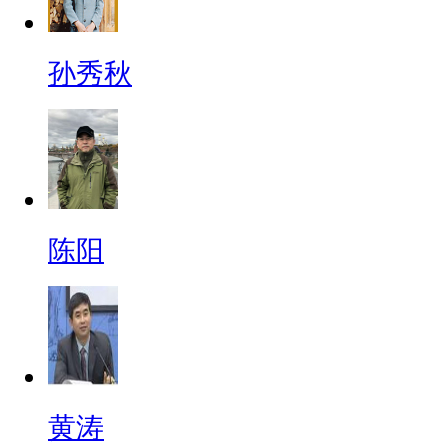
孙秀秋
陈阳
黄涛