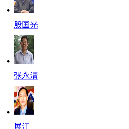
殷国光
张永清
展江