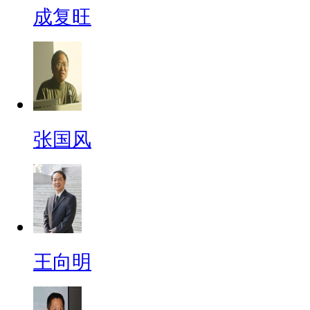
成复旺
张国风
王向明