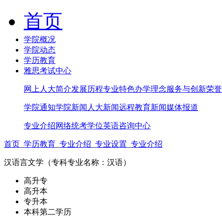
首页
学院概况
学院动态
学历教育
雅思考试中心
网上人大简介
发展历程
专业特色
办学理念
服务与创新
荣誉
学院通知
学院新闻
人大新闻
远程教育新闻
媒体报道
专业介绍
网络统考
学位英语
咨询中心
首页
_
学历教育
_
专业介绍
_
专业设置
_
专业介绍
汉语言文学（专科专业名称：汉语）
高升专
高升本
专升本
本科第二学历