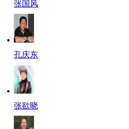
张国风
孔庆东
张欲晓