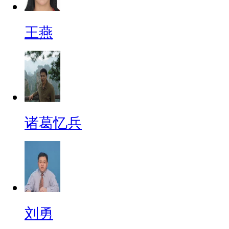
王燕
诸葛忆兵
刘勇