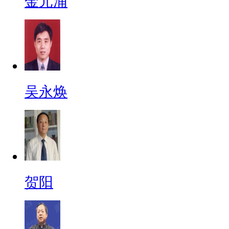
金元浦
吴永焕
贺阳