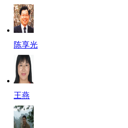
陈享光
王燕