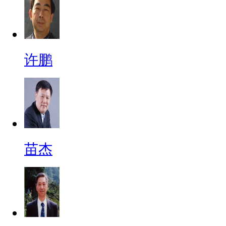
许鹏
苗杰