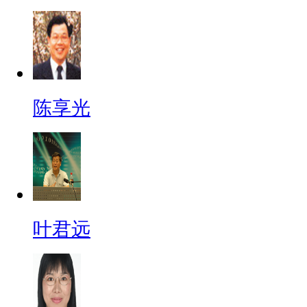
陈享光
叶君远