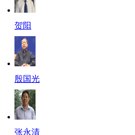
贺阳
殷国光
张永清