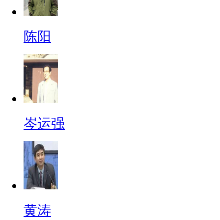
陈阳
岑运强
黄涛