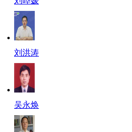
刘晔媛
刘洪涛
吴永焕