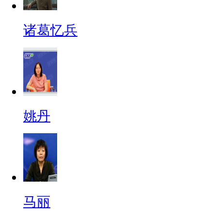
诸葛忆兵
姚丹
马丽