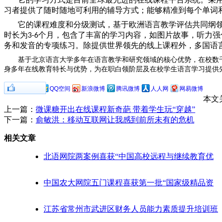
习者提供了随时随地可利用的辅导方式；能够精准到每个单词
它的课程难度和分级测试，基于欧洲语言教学评估共同纲
时长为
个月，包含了丰富的学习内容，如图片故事，听力强
3-6
务和发音的专项练习。除提供世界领先的线上课程外，多国语
基于北京语言大学多年在语言教学和研究领域的核心优势，在校数
身多年在线教育特长与优势，为在职白领阶层及在校学生语言学习提供
0
分享到：
QQ空间
新浪微博
腾讯微博
人人网
网易微博
本文
上一篇：
微课糖开出在线课程新奇葩 带着学生玩“穿越”
下一篇：
俞敏洪：移动互联网让我感到前所未有的危机
相关文章
北语网院两案例喜获“中国高校远程与继续教育优
中国农大网院五门课程喜获第一批“国家级精品资
江苏省常州市武进区财务人员能力素质提升培训班