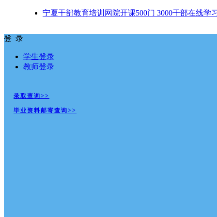
宁夏干部教育培训网院开课500门 3000干部在线学
登 录
学生登录
教师登录
录取查询>>
毕业资料邮寄查询>>