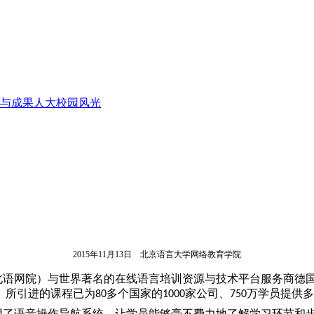
与成果
人大校园风光
2015
年11月13日
北京语言大学网络教育学院
北语网院）与世界著名的在线语言培训资源与技术平台服务商德
。所引进的课程已为
多个国家的
家公司、
万学员提供多
80
1000
750
用了语音操作导航系统，让学员能够毫不费力地了解学习环节和