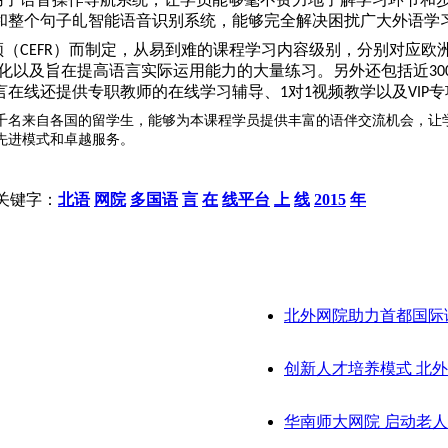
和整个句子癿智能语音识别系统，能够完全解决困扰广大外语学
领（
）而制定，从易到难的课程学习内容级别，分别对应欧
CEFR
化以及旨在提高语言实际运用能力的大量练习。另外还包括近
30
言在线还提供专职教师的在线学习辅导、
对
视频教学以及
专
1
1
VIP
千名来自各国的留学生，能够为本课程学员提供丰富的语伴交流机会，让
先进模式和卓越服务。
关键字：
北语
网院
多国语
言
在
线平台
上
线
2015
年
北外网院助力首都国际语
创新人才培养模式 北
华南师大网院 启动老