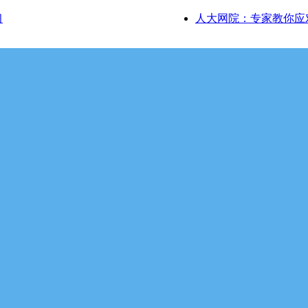
习
人大网院：专家教你应