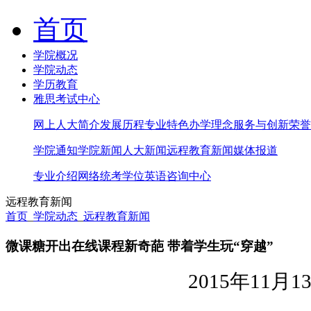
首页
学院概况
学院动态
学历教育
雅思考试中心
网上人大简介
发展历程
专业特色
办学理念
服务与创新
荣誉
学院通知
学院新闻
人大新闻
远程教育新闻
媒体报道
专业介绍
网络统考
学位英语
咨询中心
远程教育新闻
首页
_
学院动态
_
远程教育新闻
微课糖开出在线课程新奇葩 带着学生玩“穿越”
2015
年11月1