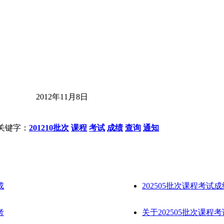
2012
年
11
月
8
日
关键字：
201210批次
课程
考试
成绩
查询
通知
成
202505批次课程考试
考
关于202505批次课程