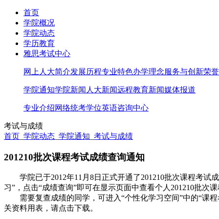
首页
学院概况
学院动态
学历教育
雅思考试中心
网上人大简介
发展历程
专业特色
办学理念
服务与创新
荣誉
学院通知
学院新闻
人大新闻
远程教育新闻
媒体报道
专业介绍
网络统考
学位英语
咨询中心
考试与成绩
首页
_
学院动态
_
学院通知
_
考试与成绩
201210批次课程考试成绩查询通知
学院已于
2012
年
11
月
8
日正式开通了201210批次课程考
习”，点击“成绩查询”即可在显示页面中查看个人201210批次
需要复查成绩的同学，可进入“个性化学习空间”中的“课程考
关资料用表，请点击下载。