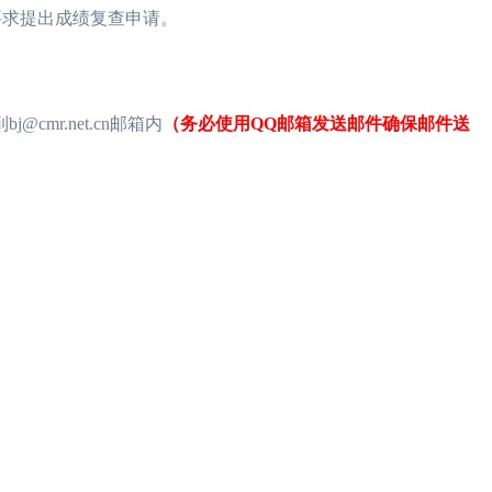
要求提出成绩复查申请。
到
bj@cmr.net.cn
邮箱内
（务必使用
QQ
邮箱发送邮件确保邮件送