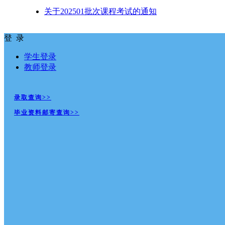
关于202501批次课程考试的通知
登 录
学生登录
教师登录
录取查询>>
毕业资料邮寄查询>>