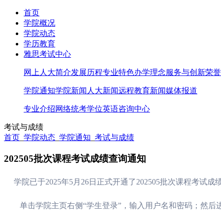
首页
学院概况
学院动态
学历教育
雅思考试中心
网上人大简介
发展历程
专业特色
办学理念
服务与创新
荣誉
学院通知
学院新闻
人大新闻
远程教育新闻
媒体报道
专业介绍
网络统考
学位英语
咨询中心
考试与成绩
首页
_
学院动态
_
学院通知
_
考试与成绩
202505批次课程考试成绩查询通知
学院已于
2025
年
5
月
26
日正式开通了
202505
批次课程考试成
单击学院主页右侧“学生登录”，输入用户名和密码；然后进