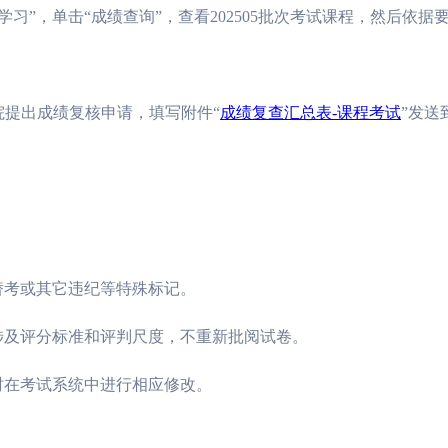
习”，单击“成绩查询”，查看
202505
批次考试课程，然后依据
院提出成绩复核申请，填写附件
“
成绩复查汇总表
-
课程考试
”
发送
替考或其它违纪等特殊标记。
涉及评分标准和评判尺度，不重新批阅试卷。
时在考试系统中进行相应修改。