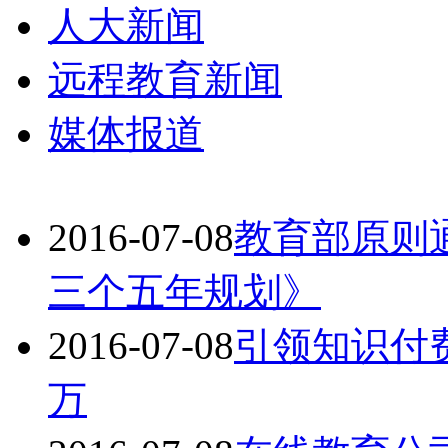
人大新闻
远程教育新闻
媒体报道
2016-07-08
教育部原则
三个五年规划》
2016-07-08
引领知识付费
万