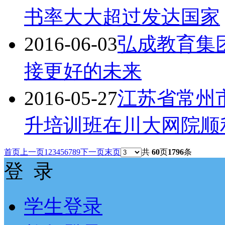
书率大大超过发达国家
2016-06-03
弘成教育集
接更好的未来
2016-05-27
江苏省常州
升培训班在川大网院顺
首页
上一页
1
2
3
4
5
6
7
8
9
下一页
末页
共
60
页
1796
条
登 录
学生登录