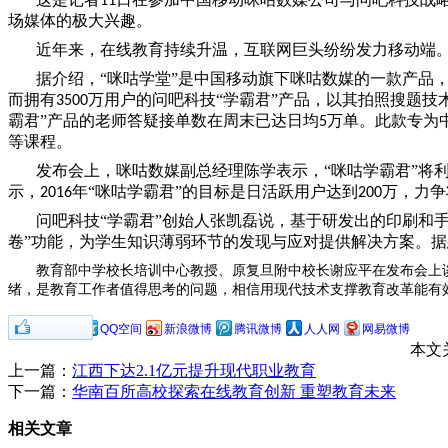
11
场媒体的极大兴趣。
近年来，在线教育持续升温，互联网巨头纷纷发力移动端。
据介绍，“咪咕学堂”是中国移动旗下咪咕数媒的一款产品
而拥有
万用户的问吧科技“学霸君”产品，以其拍照搜题
3500
霸君”产品的老师答疑接单数在周末已达日均
万单。此款专为
5
等课程。
发布会上，咪咕数媒副总经理陈学表示，“咪咕学霸君”将
示，
年“咪咕学霸君”的目标是日活跃用户达到
万，力争
2016
200
问吧科技“学霸君”创始人张凯磊说，基于研发出的印刷和
卷”功能，为学生知识薄弱环节的发现与应对提供解决方案。
教育部中学校长培训中心教授、原复旦附中校长谢应平在发布会上
绪，是教育工作者值得思考的问题，相信用现代技术支撑教育改革能有
0
分享到：
QQ空间
新浪微博
腾讯微博
人人网
网易微博
本文
上一篇：
江西下达2.1亿元提升现代职业教育
下一篇：
华南百所高校探索在线教育创新 重塑教育未来
相关文章