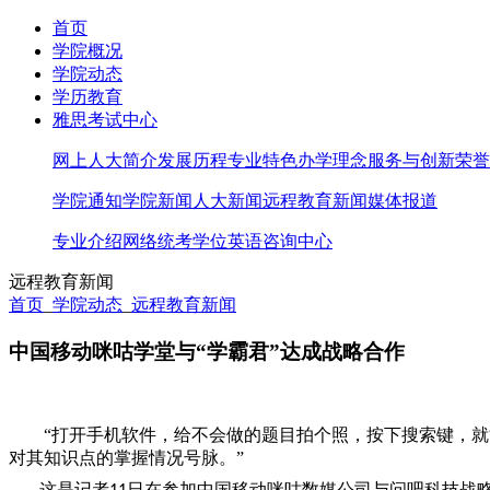
首页
学院概况
学院动态
学历教育
雅思考试中心
网上人大简介
发展历程
专业特色
办学理念
服务与创新
荣誉
学院通知
学院新闻
人大新闻
远程教育新闻
媒体报道
专业介绍
网络统考
学位英语
咨询中心
远程教育新闻
首页
_
学院动态
_
远程教育新闻
中国移动咪咕学堂与“学霸君”达成战略合作
“打开手机软件，给不会做的题目拍个照，按下搜索键，就
对其知识点的掌握情况号脉。”
这是记者
日在参加中国移动咪咕数媒公司与问吧科技战略