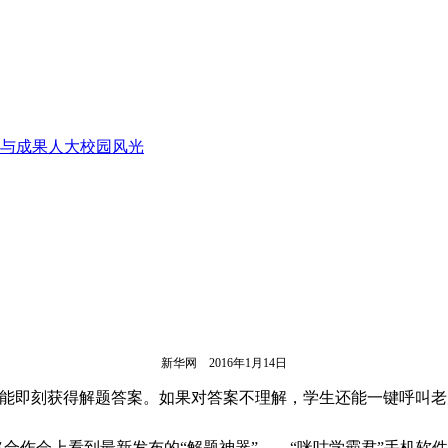
与成果
人大校园风光
新华网
2016
年1月14日
能即刻获得解题答案。如果对答案不理解，学生还能一键呼叫老
合作会上看到最新发布的“解题神器”——“咪咕学霸君”手机软