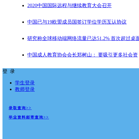
2020中国国际远程与继续教育大会召开
中国已与19欧盟成员国签订学位学历互认协议
研究称全球移动端网络流量已达51.2% 首次超过桌
中国成人教育协会会长郑树山： 要吸引更多社会资
登 录
学生登录
教师登录
录取查询>>
毕业资料邮寄查询>>