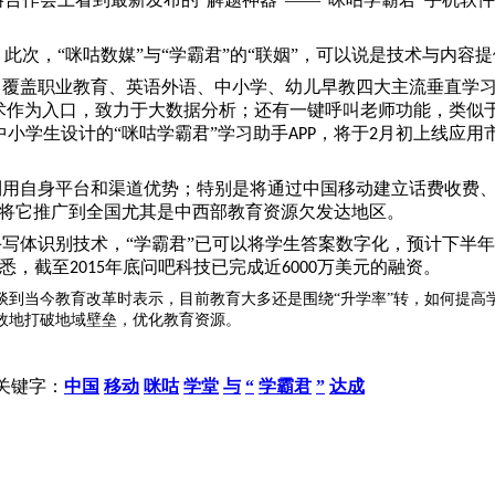
此次，“咪咕数媒”与“学霸君”的“联姻”，可以说是技术与内容
，覆盖职业教育、英语外语、中小学、幼儿早教四大主流垂直学
技术作为入口，致力于大数据分析；还有一键呼叫老师功能，类似
中小学生设计的“咪咕学霸君”学习助手
，将于
月初上线应用
APP
2
利用自身平台和渠道优势；特别是将通过中国移动建立话费收费
将它推广到全国尤其是中西部教育资源欠发达地区。
手写体识别技术，“学霸君”已可以将学生答案数字化，预计下半
据悉，截至
年底问吧科技已完成近
万美元的融资。
2015
6000
谈到当今教育改革时表示，目前教育大多还是围绕“升学率”转，如何提高
效地打破地域壁垒，优化教育资源。
关键字：
中国
移动
咪咕
学堂
与
“
学霸君
”
达成