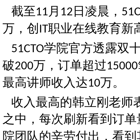
截至
月
日凌晨，
11
12
51
万，创
职业在线教育新
IT
学院官方透露双
51CTO
破
万，订单超过
200
15000
最高讲师收入达
万。
10
收入最高的韩立刚老师
之中，每次刷新看到订单
院团队的辛劳付出，看到