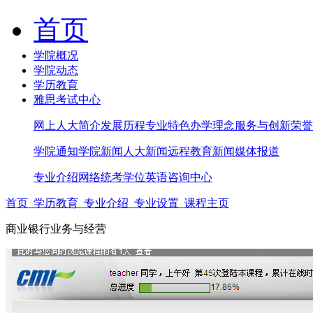
首页
学院概况
学院动态
学历教育
雅思考试中心
网上人大简介
发展历程
专业特色
办学理念
服务与创新
荣誉
学院通知
学院新闻
人大新闻
远程教育新闻
媒体报道
专业介绍
网络统考
学位英语
咨询中心
首页
_
学历教育
_
专业介绍
_
专业设置
_
课程主页
商业银行业务与经营