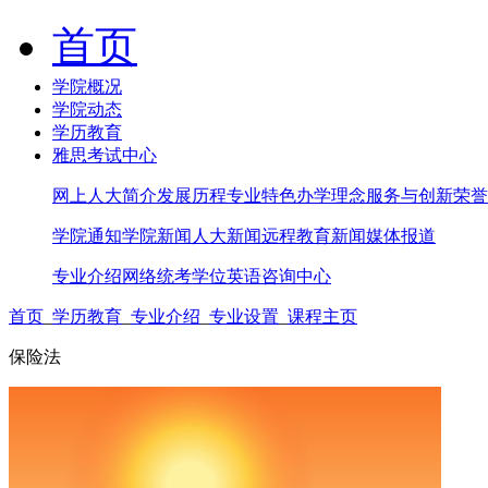
首页
学院概况
学院动态
学历教育
雅思考试中心
网上人大简介
发展历程
专业特色
办学理念
服务与创新
荣誉
学院通知
学院新闻
人大新闻
远程教育新闻
媒体报道
专业介绍
网络统考
学位英语
咨询中心
首页
_
学历教育
_
专业介绍
_
专业设置
_
课程主页
保险法