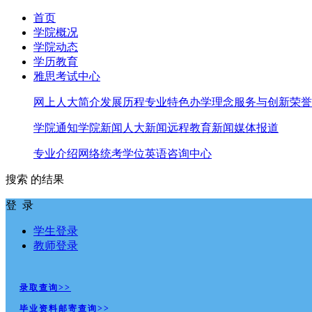
首页
学院概况
学院动态
学历教育
雅思考试中心
网上人大简介
发展历程
专业特色
办学理念
服务与创新
荣誉
学院通知
学院新闻
人大新闻
远程教育新闻
媒体报道
专业介绍
网络统考
学位英语
咨询中心
搜索
的结果
登 录
学生登录
教师登录
录取查询>>
毕业资料邮寄查询>>